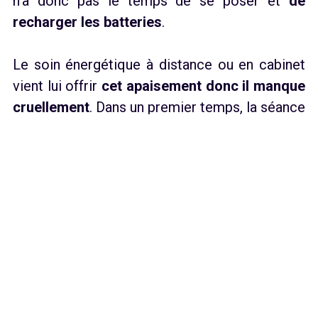
n’a donc pas le temps de se poser et
de
recharger les batteries
.
Le soin énergétique à distance ou en cabinet
vient lui offrir
cet apaisement donc il manque
cruellement
. Dans un premier temps, la séance
de magnétisme t’invite à profiter d’
une
relaxation profonde
pour mieux accueillir le
travail de l’énergéticien. Ensuite, le soin va
faire effet durant les jours suivant ton rendez-
vous.
Pour te donner une métaphore très prisée
dans mon domaine, c’est comme si une
énergie pure, lumineuse et blanche parcourait