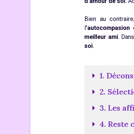
d’amour de soi
. A
Bien au contrair
l
’autocompasion
c
meilleur ami
. Dan
soi
.
1. Décons
2. Sélect
3. Les af
4. Reste 