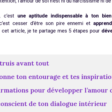
ttention, l’amour de soi n’est ni du narcissisme ni d
e, c’est
une aptitude indispensable à ton bien
’est cesser d’être son pire ennemi et
apprend
s cet article, je te partage mes 5 étapes pour
déve
truis avant tout
ionne ton entourage et tes inspirati
firmations pour développer l’amour 
conscient de ton dialogue intérieur