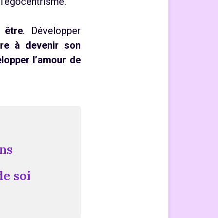
e l’égocentrisme.
 être
. Développer
re à devenir son
lopper l’amour de
ons
de soi